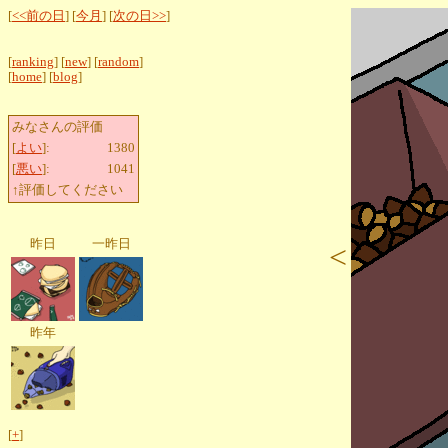
[
<<前の日
] [
今月
] [
次の日>>
]
[
ranking
] [
new
] [
random
]
[
home
] [
blog
]
みなさんの評価
[
よい
]:
1380
[
悪い
]:
1041
↑評価してください
昨日
一昨日
<
昨年
[
+
]