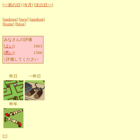
[
<<前の日
] [
今月
] [
次の日>>
]
[
ranking
] [
new
] [
random
]
[
home
] [
blog
]
みなさんの評価
[
よい
]:
1863
[
悪い
]:
1566
↑評価してください
昨日
一昨日
昨年
[
+
]