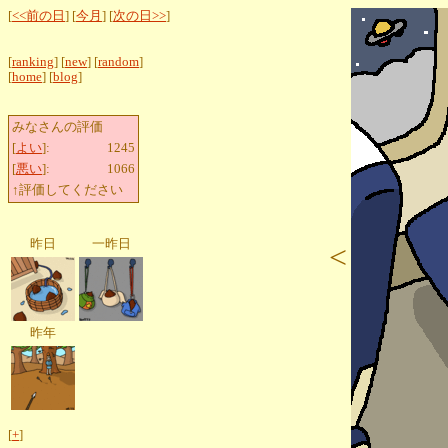
[
<<前の日
] [
今月
] [
次の日>>
]
[
ranking
] [
new
] [
random
]
[
home
] [
blog
]
みなさんの評価
[
よい
]:
1245
[
悪い
]:
1066
↑評価してください
昨日
一昨日
<
昨年
[
+
]