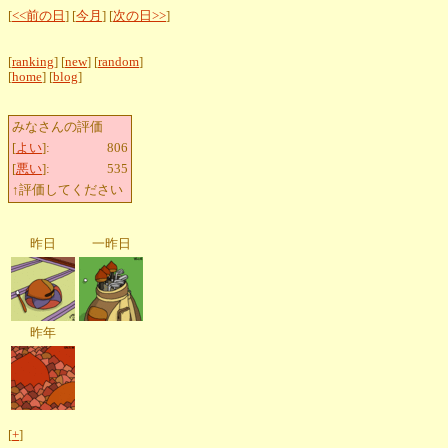
[
<<前の日
] [
今月
] [
次の日>>
]
[
ranking
] [
new
] [
random
]
[
home
] [
blog
]
みなさんの評価
[
よい
]:
806
[
悪い
]:
535
↑評価してください
昨日
一昨日
昨年
[
+
]