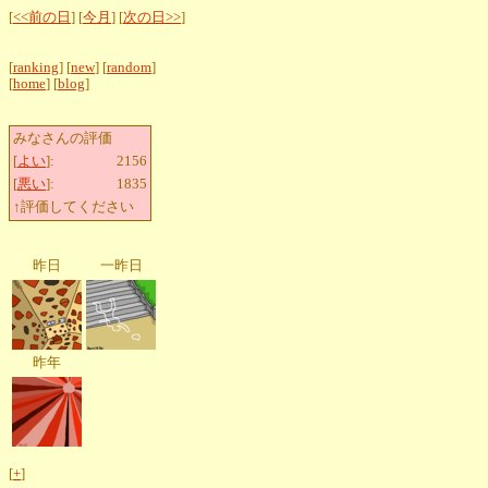
[
<<前の日
] [
今月
] [
次の日>>
]
[
ranking
] [
new
] [
random
]
[
home
] [
blog
]
みなさんの評価
[
よい
]:
2156
[
悪い
]:
1835
↑評価してください
昨日
一昨日
昨年
[
+
]