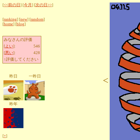
[
<<前の日
] [
今月
] [
次の日>>
]
[
ranking
] [
new
] [
random
]
[
home
] [
blog
]
みなさんの評価
[
よい
]:
546
[
悪い
]:
428
↑評価してください
昨日
一昨日
<
昨年
[
+
]