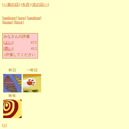
[
<<前の日
] [
今月
] [
次の日>>
]
[
ranking
] [
new
] [
random
]
[
home
] [
blog
]
みなさんの評価
[
よい
]:
672
[
悪い
]:
412
↑評価してください
昨日
一昨日
昨年
[
+
]