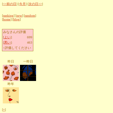
[
<<前の日
] [
今月
] [
次の日>>
]
[
ranking
] [
new
] [
random
]
[
home
] [
blog
]
みなさんの評価
[
よい
]:
699
[
悪い
]:
463
↑評価してください
昨日
一昨日
昨年
[
+
]