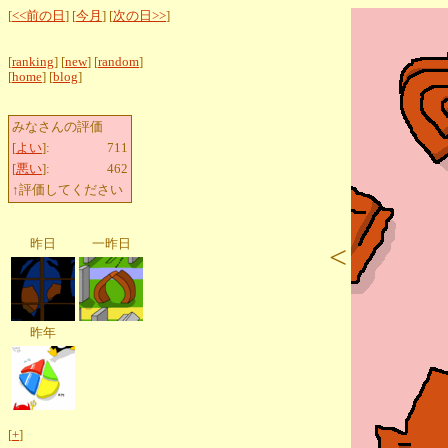
[
<<前の日
] [
今月
] [
次の日>>
]
[
ranking
] [
new
] [
random
]
[
home
] [
blog
]
みなさんの評価
[
よい
]:
711
[
悪い
]:
462
↑評価してください
昨日
一昨日
<
昨年
[
+
]