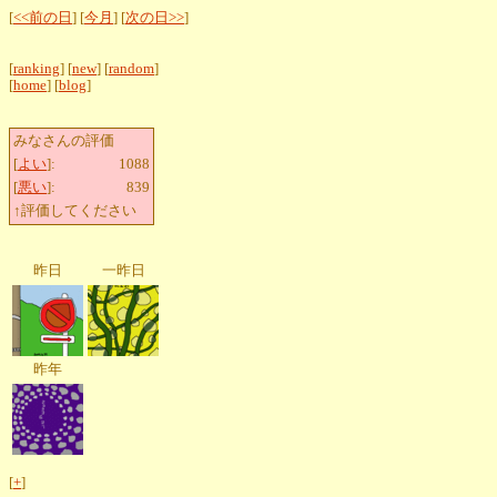
[
<<前の日
] [
今月
] [
次の日>>
]
[
ranking
] [
new
] [
random
]
[
home
] [
blog
]
みなさんの評価
[
よい
]:
1088
[
悪い
]:
839
↑評価してください
昨日
一昨日
昨年
[
+
]