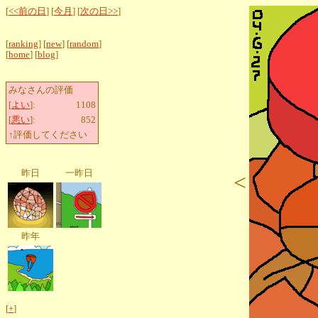
[
<<前の日
] [
今月
] [
次の日>>
]
[
ranking
] [
new
] [
random
]
[
home
] [
blog
]
みなさんの評価
[
よい
]:
1108
[
悪い
]:
852
↑評価してください
昨日
一昨日
<
昨年
[
+
]