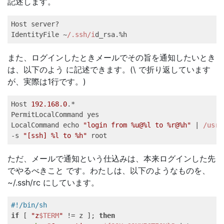
記述します。
Host server?   

IdentityFile ~
/.ssh/i
d_rsa.%h   
また、ログインしたときメールでその旨を通知したいとき
は、以下のよう に記述できます。(\ で折り返しています
が、実際は1行です。)
Host 
192.168
.0
.*   

PermitLocalCommand yes   

LocalCommand echo 
"login from %u@%l to %r@%h"
 | 
/usr/
-s 
"[ssh] %l to %h"
 root   
ただ、メールで通知という仕込みは、本来ログインした先
でやるべきこと です。わたしは、以下のようなものを、
~/.ssh/rc にしています。
#!/bin/sh   
if
 [ 
"z
$TERM
"
 != z ]; 
then