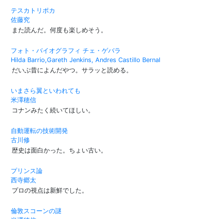
テスカトリポカ
佐藤究
また読んだ。何度も楽しめそう。
フォト・バイオグラフィ チェ・ゲバラ
Hilda Barrio,Gareth Jenkins, Andres Castillo Bernal
だいぶ昔によんだやつ。サラッと読める。
いまさら翼といわれても
米澤穂信
コナンみたく続いてほしい。
自動運転の技術開発
古川修
歴史は面白かった。ちょい古い。
プリンス論
西寺郷太
プロの視点は新鮮でした。
倫敦スコーンの謎