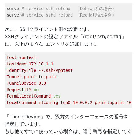
server
# service ssh reload   (Debian系の場合) 
server
# service sshd reload  (RedHat系の場合) 
次に、SSHクライアント側の設定です。
SSHクライアントの設定ファイル「/root/.ssh/config」
に、以下のような エントリを追加します。
Host
vpntest
HostName
172.16
.1
.1
IdentityFile
~/.ssh/vpntest
Tunnel
point-to-point
TunnelDevice
0
:0
RequestTTY
no
PermitLocalCommand
yes
LocalCommand
ifconfig
tun0
10.0
.0
.2
pointtopoint
10.0
「TunnelDevice」で、双方のインターフェースの番号を
指定しています。
もし他ですでに使っている場合は、違う番号を指定してく