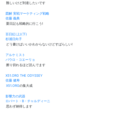
難しいけど到達したいです
図解 実戦マーケティング戦略
佐藤 義典
栗日記も戦略的に行こう!
百日紅(上)(下)
杉浦日向子
どう書けばいいかわからないけどすばらしい!
アルケミスト
パウロ・コエーリョ
擦り切れるほど読んでます
X51.ORG THE ODYSSEY
佐藤 健寿
X51.ORG
の集大成
影響力の武器
ロバート・B・チャルディーニ
思わず納得します