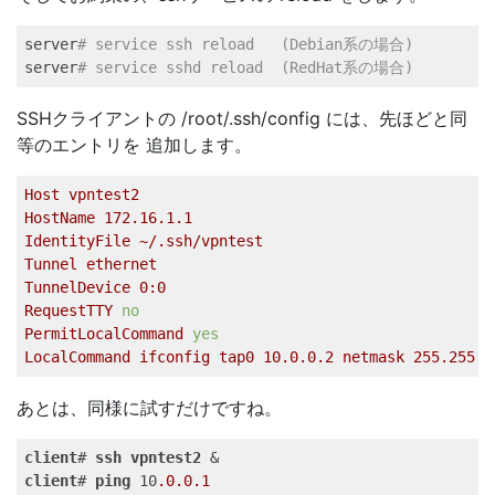
server
# service ssh reload   (Debian系の場合) 
server
# service sshd reload  (RedHat系の場合) 
SSHクライアントの /root/.ssh/config には、先ほどと同
等のエントリを 追加します。
Host
vpntest2
HostName
172.16
.1
.1
IdentityFile
~/.ssh/vpntest
Tunnel
ethernet
TunnelDevice
0
:0
RequestTTY
no
PermitLocalCommand
yes
LocalCommand
ifconfig
tap0
10.0
.0
.2
netmask
255.255
.2
あとは、同様に試すだけですね。
client
# 
ssh
vpntest2
client
# 
ping
 10
.0
.0
.1