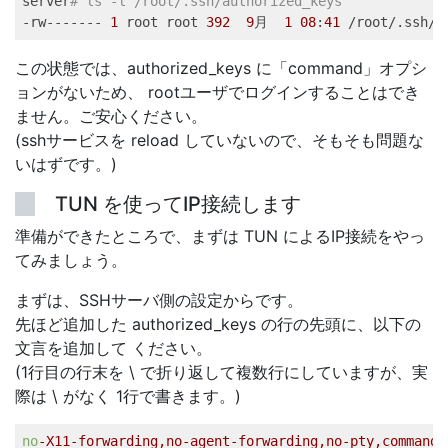
server
# ls -l /root/.ssh/authorized_keys   
-rw------- 
1
 root root 
392
9
月  
1
08
:
41
 /root/.ssh/a
この状態では、authorized_keys に「command」オプシ
ョンがないため、 rootユーザでログインすることはでき
ません。ご安心ください。
(sshサービスを reload していないので、そもそも問題な
いはずです。)
TUN を使ってIP接続します
準備ができたところで、まずは TUN によるIP接続をやっ
てみましょう。
まずは、SSHサーバ側の設定からです。
先ほど追加した authorized_keys の行の先頭に、以下の
文言を追加して ください。
(1行目の行末を \ で折り返して複数行にしていますが、実
際は \ がなく 1行で書きます。)
no
-X11-forwarding,no-agent-forwarding,no-pty,command=