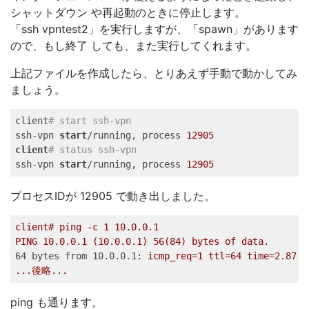
シャットダウン や再起動のときに停止します。
「ssh vpntest2」を実行しますが、「spawn」があります
ので、もし終了 しても、また実行してくれます。
上記ファイルを作成したら、とりあえず手動で動かしてみ
ましょう。
client
# start ssh-vpn   
ssh-vpn 
start
/running, process 
12905
client
# status ssh-vpn   
ssh-vpn 
start
/running, process 
12905
プロセスIDが 12905 で動き出しました。
client#
ping
-c
1
10.0
.0
.1
PING
10.0
.0
.1
(10.0.0.1)
56
(84)
bytes
of
data.
64 bytes from 10.0.0.1:
icmp_req=1
ttl=64
time=2.87
m
...後略...
ping も通ります。