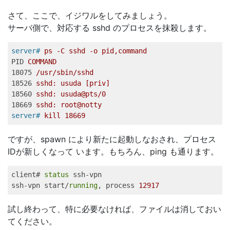
さて、ここで、イジワルをしてみましょう。
サーバ側で、対応する sshd のプロセスを抹殺します。
server#
ps -C sshd -o pid,command   
PID
COMMAND   
18075
/usr/sbin/sshd   
18526
sshd: usuda [priv]   
18560
sshd: usuda@pts/0   
18669
sshd: root@notty    
server#
kill 18669   
ですが、spawn により新たに起動しなおされ、プロセス
IDが新しくなって います。もちろん、ping も通ります。
client# 
status
 ssh-vpn   

ssh-vpn start/
running
, process 
12917
試し終わって、特に必要なければ、ファイルは消しておい
てください。