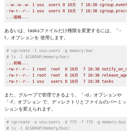
--w--w--w-
1
usu
users
0
10
月
7
10
:38
cgroup.event_
-rw-r--r--
1
usu
users
0
10
月
7
10
:38
cgroup.procs
...後略...
あるいは、tasksファイルだけ権限を変更するには、「-
t」オプションを 使用します。
# cgcreate -t usu:users -g memory:bar   
# ls -l $CGROUP/memory/bar/   
...前略...
-rw-r--r--
1
root
root
0
10
月
7
10
:38
notify_on_re
-rw-r--r--
1
root
root
0
10
月
7
10
:38
release_agen
-rw-r--r--
1
usu
users
0
10
月
7
10
:38
tasks
また、グループで管理できるよう、「-d」オプションや
「-f」オプション で、ディレクトリとファイルのパーミッ
ションを変えられます。
# cgcreate -a usu:users -d 775 -f 775 -g memory:buz  
# ls -l $CGROUP/memory/buz/   