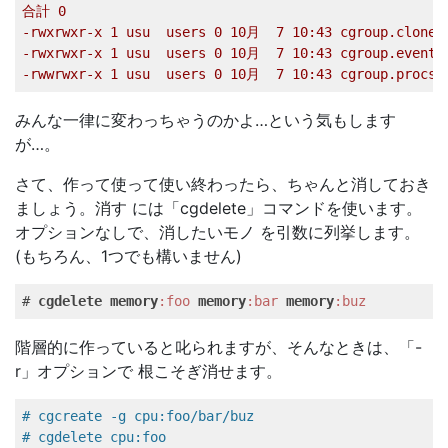
合計
0
-rwxrwxr-x
1
usu
users
0
10
月
7
10
:43
cgroup.clone_
-rwxrwxr-x
1
usu
users
0
10
月
7
10
:43
cgroup.event_
-rwwrwxr-x
1
usu
users
0
10
月
7
10
:43
cgroup.procs
みんな一律に変わっちゃうのかよ…という気もします
が…。
さて、作って使って使い終わったら、ちゃんと消しておき
ましょう。消す には「cgdelete」コマンドを使います。
オプションなしで、消したいモノ を引数に列挙します。
(もちろん、1つでも構いません)
# 
cgdelete
memory
:foo
memory
:bar
memory
:buz
階層的に作っていると叱られますが、そんなときは、「-
r」オプションで 根こそぎ消せます。
# cgcreate -g cpu:foo/bar/buz   
# cgdelete cpu:foo   