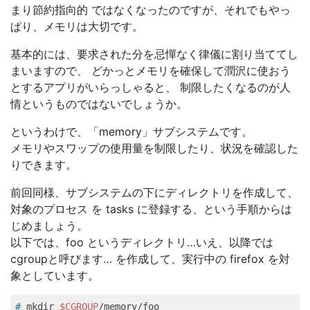
まり節約指向的 ではなくなったのですが、それでもやっ
ぱり、メモリは大切です。
基本的には、要求された分を忌憚なく律儀に割り当ててし
まいますので、 どかっとメモリを確保して潤沢に使おう
とするアプリがいらっしゃると、 制限したくなるのが人
情というものではないでしょうか。
というわけで、「memory」サブシステムです。
メモリやスワップの使用量を制限したり、状況を確認した
りできます。
前回同様、サブシステムの下にディレクトリを作成して、
対象のプロセス を tasks に登録する、という手順からは
じめましょう。
以下では、foo というディレクトリ…いえ、以降では
cgroupと呼びます… を作成して、実行中の firefox を対
象としています。
#
 mkdir 
$CGROUP
/memory/foo   