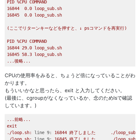
PID
%CPU
COMMAND
16844
0.0
loop_sub.sh
16845
0.0
loop_sub.sh
(ここでリターンキーなどを押すと、↓
psコマンドを再実行)
PID
%CPU
COMMAND
16844
29.0
loop_sub.sh
16845
58.3
loop_sub.sh
...後略...
CPUの使用率をみると、ちょうど倍になっていることがわ
かります。
もういいかなと思ったら、exit と入力してください。
(最後に、cgroupがなくなっているか、念のためlsで確認
しています。)
...前略...
exit
./loop.sh:
line 9:
16844
終了しました
./loop_sub.
./loop.sh:
line 9:
16845
終了しました
./loop_sub.