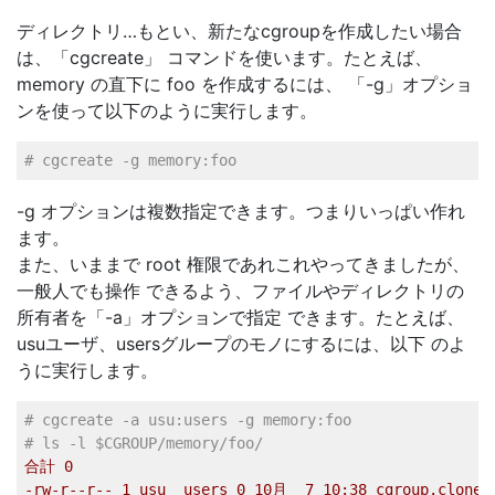
ディレクトリ…もとい、新たなcgroupを作成したい場合
は、「cgcreate」 コマンドを使います。たとえば、
memory の直下に foo を作成するには、 「-g」オプショ
ンを使って以下のように実行します。
# cgcreate -g memory:foo   
-g オプションは複数指定できます。つまりいっぱい作れ
ます。
また、いままで root 権限であれこれやってきましたが、
一般人でも操作 できるよう、ファイルやディレクトリの
所有者を「-a」オプションで指定 できます。たとえば、
usuユーザ、usersグループのモノにするには、以下 のよ
うに実行します。
# cgcreate -a usu:users -g memory:foo   
# ls -l $CGROUP/memory/foo/   
合計
0
-rw-r--r--
1
usu
users
0
10
月
7
10
:38
cgroup.clone_