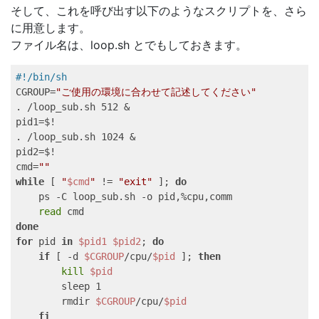
そして、これを呼び出す以下のようなスクリプトを、さら
に用意します。
ファイル名は、loop.sh とでもしておきます。
#!/bin/sh   
CGROUP=
"ご使用の環境に合わせて記述してください"
. /loop_sub.sh 512 &   

pid1=$!   

. /loop_sub.sh 1024 &   

pid2=$!   

cmd=
""
while
 [ 
"
$cmd
"
 != 
"exit"
 ]; 
do
    ps -C loop_sub.sh -o pid,%cpu,comm   

read
done
for
 pid 
in
$pid1
$pid2
; 
do
if
 [ -d 
$CGROUP
/cpu/
$pid
 ]; 
then
kill
$pid
        sleep 1   

        rmdir 
$CGROUP
/cpu/
$pid
fi