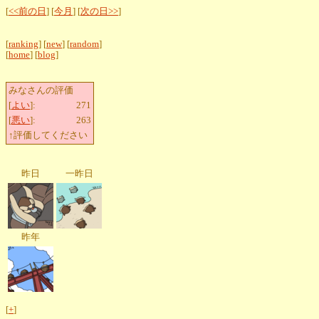
[
<<前の日
] [
今月
] [
次の日>>
]
[
ranking
] [
new
] [
random
]
[
home
] [
blog
]
みなさんの評価
[
よい
]:
271
[
悪い
]:
263
↑評価してください
昨日
一昨日
昨年
[
+
]