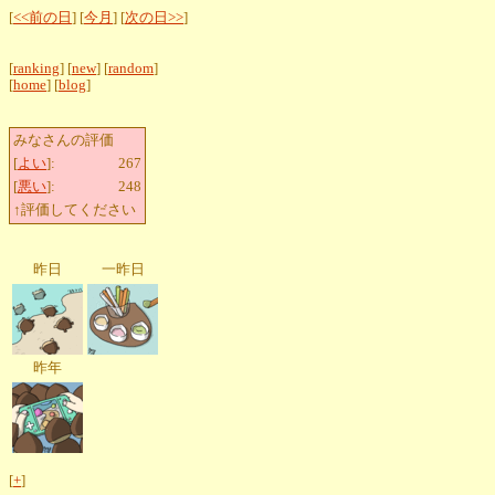
[
<<前の日
] [
今月
] [
次の日>>
]
[
ranking
] [
new
] [
random
]
[
home
] [
blog
]
みなさんの評価
[
よい
]:
267
[
悪い
]:
248
↑評価してください
昨日
一昨日
昨年
[
+
]