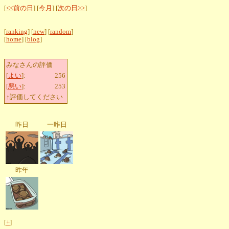
[
<<前の日
] [
今月
] [
次の日>>
]
[
ranking
] [
new
] [
random
]
[
home
] [
blog
]
みなさんの評価
[
よい
]:
256
[
悪い
]:
253
↑評価してください
昨日
一昨日
昨年
[
+
]