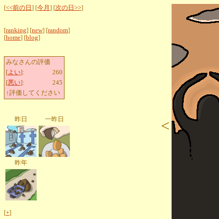
[
<<前の日
] [
今月
] [
次の日>>
]
[
ranking
] [
new
] [
random
]
[
home
] [
blog
]
みなさんの評価
[
よい
]:
260
[
悪い
]:
245
↑評価してください
昨日
一昨日
<
昨年
[
+
]