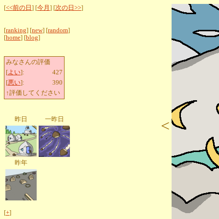
[
<<前の日
] [
今月
] [
次の日>>
]
[
ranking
] [
new
] [
random
]
[
home
] [
blog
]
みなさんの評価
[
よい
]:
427
[
悪い
]:
390
↑評価してください
昨日
一昨日
<
昨年
[
+
]