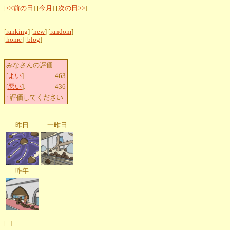
[
<<前の日
] [
今月
] [
次の日>>
]
[
ranking
] [
new
] [
random
]
[
home
] [
blog
]
みなさんの評価
[
よい
]:
463
[
悪い
]:
436
↑評価してください
昨日
一昨日
昨年
[
+
]