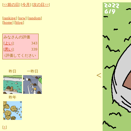
[
<<前の日
] [
今月
] [
次の日>>
]
[
ranking
] [
new
] [
random
]
[
home
] [
blog
]
みなさんの評価
[
よい
]:
343
[
悪い
]:
339
↑評価してください
昨日
一昨日
<
昨年
[
+
]