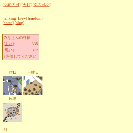
[
<<前の日
] [
今月
] [
次の日>>
]
[
ranking
] [
new
] [
random
]
[
home
] [
blog
]
みなさんの評価
[
よい
]:
335
[
悪い
]:
372
↑評価してください
昨日
一昨日
昨年
[
+
]