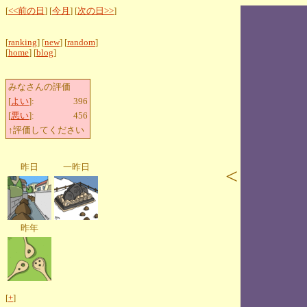
[
<<前の日
] [
今月
] [
次の日>>
]
[
ranking
] [
new
] [
random
]
[
home
] [
blog
]
みなさんの評価
[
よい
]:
396
[
悪い
]:
456
↑評価してください
昨日
一昨日
<
昨年
[
+
]