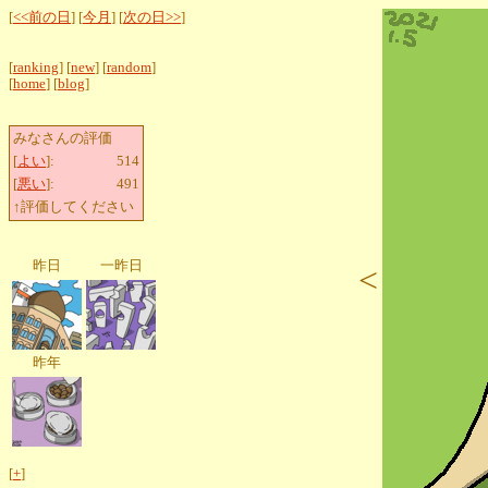
[
<<前の日
] [
今月
] [
次の日>>
]
[
ranking
] [
new
] [
random
]
[
home
] [
blog
]
みなさんの評価
[
よい
]:
514
[
悪い
]:
491
↑評価してください
昨日
一昨日
<
昨年
[
+
]