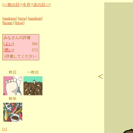
[
<<前の日
] [
今月
] [
次の日>>
]
[
ranking
] [
new
] [
random
]
[
home
] [
blog
]
みなさんの評価
[
よい
]:
591
[
悪い
]:
572
↑評価してください
昨日
一昨日
<
昨年
[
+
]