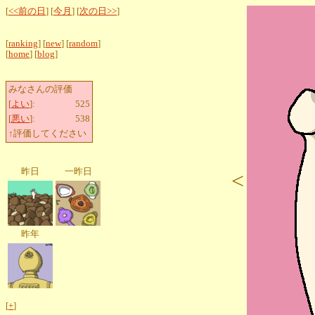
[
<<前の日
] [
今月
] [
次の日>>
]
[
ranking
] [
new
] [
random
]
[
home
] [
blog
]
みなさんの評価
[
よい
]:
525
[
悪い
]:
538
↑評価してください
昨日
一昨日
<
昨年
[
+
]