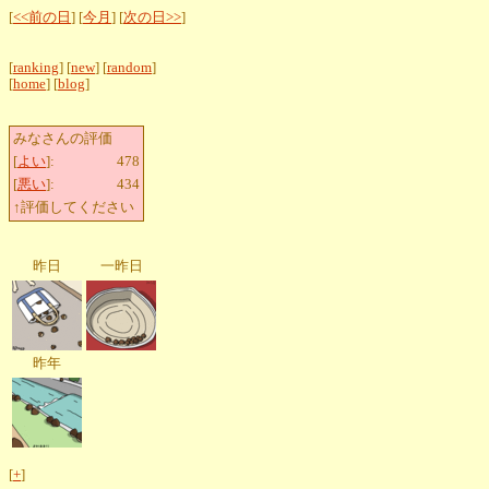
[
<<前の日
] [
今月
] [
次の日>>
]
[
ranking
] [
new
] [
random
]
[
home
] [
blog
]
みなさんの評価
[
よい
]:
478
[
悪い
]:
434
↑評価してください
昨日
一昨日
昨年
[
+
]