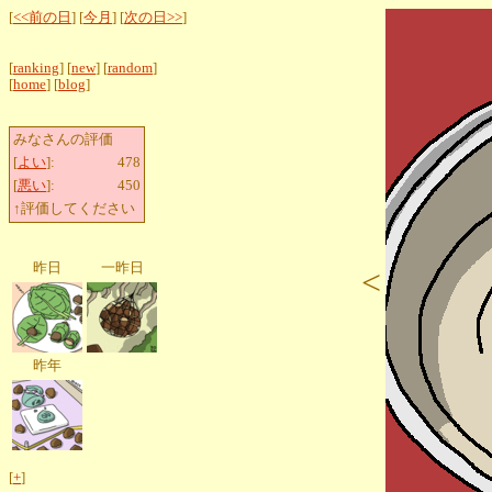
[
<<前の日
] [
今月
] [
次の日>>
]
[
ranking
] [
new
] [
random
]
[
home
] [
blog
]
みなさんの評価
[
よい
]:
478
[
悪い
]:
450
↑評価してください
昨日
一昨日
<
昨年
[
+
]