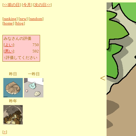
[
<<前の日
] [
今月
] [
次の日>>
]
[
ranking
] [
new
] [
random
]
[
home
] [
blog
]
みなさんの評価
[
よい
]:
750
[
悪い
]:
592
↑評価してください
昨日
一昨日
<
昨年
[
+
]