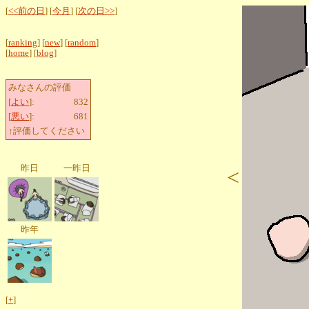
[
<<前の日
] [
今月
] [
次の日>>
]
[
ranking
] [
new
] [
random
]
[
home
] [
blog
]
みなさんの評価
[
よい
]:
832
[
悪い
]:
681
↑評価してください
昨日
一昨日
<
昨年
[
+
]