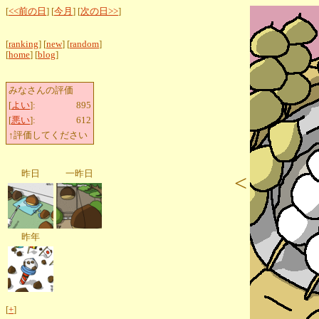
[
<<前の日
] [
今月
] [
次の日>>
]
[
ranking
] [
new
] [
random
]
[
home
] [
blog
]
みなさんの評価
[
よい
]:
895
[
悪い
]:
612
↑評価してください
昨日
一昨日
<
昨年
[
+
]