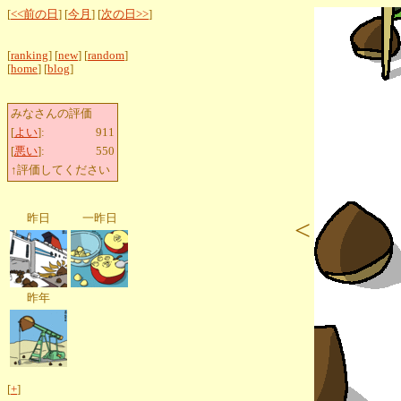
[
<<前の日
] [
今月
] [
次の日>>
]
[
ranking
] [
new
] [
random
]
[
home
] [
blog
]
みなさんの評価
[
よい
]:
911
[
悪い
]:
550
↑評価してください
昨日
一昨日
<
昨年
[
+
]