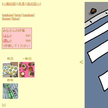
[
<<前の日
] [
今月
] [
次の日>>
]
[
ranking
] [
new
] [
random
]
[
home
] [
blog
]
みなさんの評価
[
よい
]:
941
[
悪い
]:
666
↑評価してください
昨日
一昨日
<
昨年
[
+
]