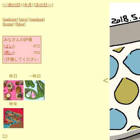
[
<<前の日
] [
今月
] [
次の日>>
]
[
ranking
] [
new
] [
random
]
[
home
] [
blog
]
みなさんの評価
[
よい
]:
972
[
悪い
]:
705
↑評価してください
昨日
一昨日
<
昨年
[
+
]