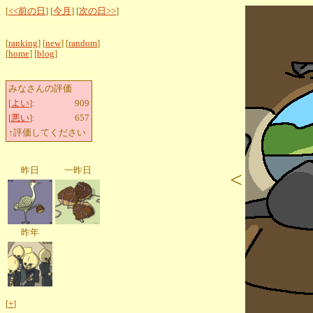
[
<<前の日
] [
今月
] [
次の日>>
]
[
ranking
] [
new
] [
random
]
[
home
] [
blog
]
みなさんの評価
[
よい
]:
909
[
悪い
]:
657
↑評価してください
昨日
一昨日
<
昨年
[
+
]