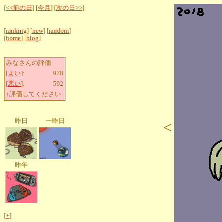
[
<<前の日
] [
今月
] [
次の日>>
]
[
ranking
] [
new
] [
random
]
[
home
] [
blog
]
みなさんの評価
[
よい
]:
978
[
悪い
]:
592
↑評価してください
昨日
一昨日
<
昨年
[
+
]