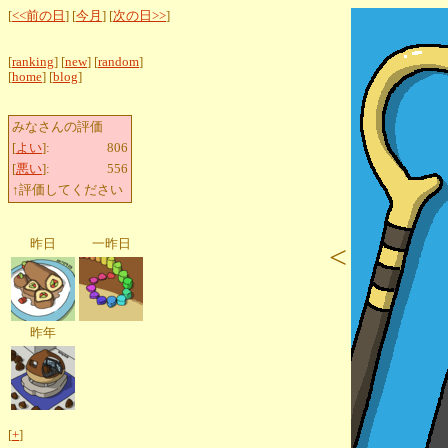
[
<<前の日
] [
今月
] [
次の日>>
]
[
ranking
] [
new
] [
random
]
[
home
] [
blog
]
みなさんの評価
[
よい
]:
806
[
悪い
]:
556
↑評価してください
昨日
一昨日
<
昨年
[
+
]