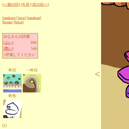
[
<<前の日
] [
今月
] [
次の日>>
]
[
ranking
] [
new
] [
random
]
[
home
] [
blog
]
みなさんの評価
[
よい
]:
806
[
悪い
]:
544
↑評価してください
昨日
一昨日
<
昨年
[
+
]