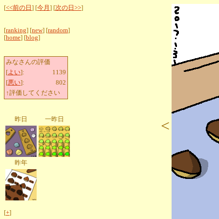
[
<<前の日
] [
今月
] [
次の日>>
]
[
ranking
] [
new
] [
random
]
[
home
] [
blog
]
みなさんの評価
[
よい
]:
1139
[
悪い
]:
802
↑評価してください
昨日
一昨日
<
昨年
[
+
]