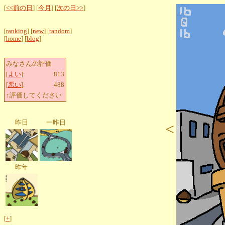
[
<<前の日
] [
今月
] [
次の日>>
]
[
ranking
] [
new
] [
random
]
[
home
] [
blog
]
みなさんの評価
[
よい
]:
813
[
悪い
]:
488
↑評価してください
昨日
一昨日
<
昨年
[
+
]