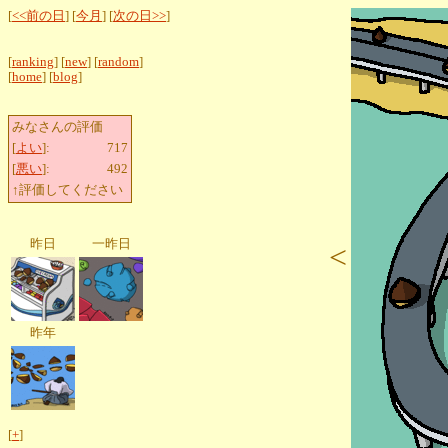
[
<<前の日
] [
今月
] [
次の日>>
]
[
ranking
] [
new
] [
random
]
[
home
] [
blog
]
みなさんの評価
[
よい
]:
717
[
悪い
]:
492
↑評価してください
昨日
一昨日
<
昨年
[
+
]