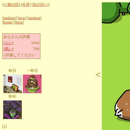
[
<<前の日
] [
今月
] [
次の日>>
]
[
ranking
] [
new
] [
random
]
[
home
] [
blog
]
みなさんの評価
[
よい
]:
1044
[
悪い
]:
768
↑評価してください
昨日
一昨日
<
昨年
[
+
]