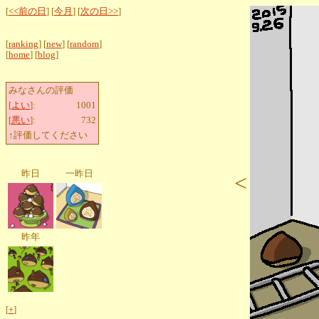
[
<<前の日
] [
今月
] [
次の日>>
]
[
ranking
] [
new
] [
random
]
[
home
] [
blog
]
みなさんの評価
[
よい
]:
1001
[
悪い
]:
732
↑評価してください
昨日
一昨日
<
昨年
[
+
]