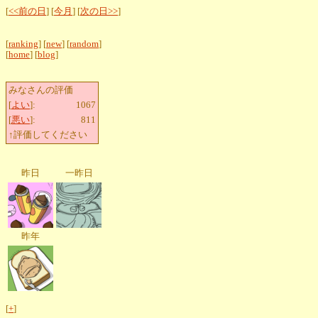
[
<<前の日
] [
今月
] [
次の日>>
]
[
ranking
] [
new
] [
random
]
[
home
] [
blog
]
みなさんの評価
[
よい
]:
1067
[
悪い
]:
811
↑評価してください
昨日
一昨日
昨年
[
+
]