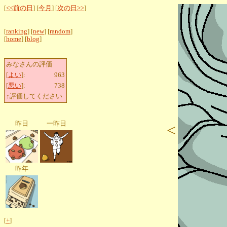
[
<<前の日
] [
今月
] [
次の日>>
]
[
ranking
] [
new
] [
random
]
[
home
] [
blog
]
みなさんの評価
[
よい
]:
963
[
悪い
]:
738
↑評価してください
昨日
一昨日
<
昨年
[
+
]