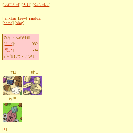
[
<<前の日
] [
今月
] [
次の日>>
]
[
ranking
] [
new
] [
random
]
[
home
] [
blog
]
みなさんの評価
[
よい
]:
982
[
悪い
]:
694
↑評価してください
昨日
一昨日
昨年
[
+
]