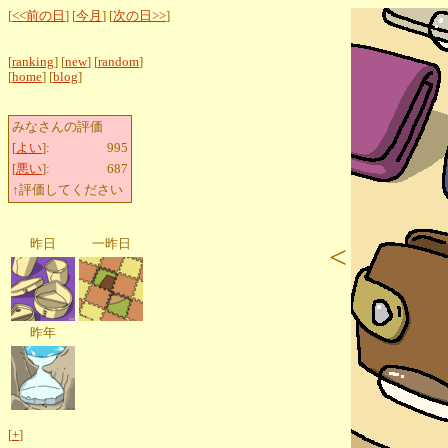
[
<<前の日
] [
今月
] [
次の日>>
]
[
ranking
] [
new
] [
random
]
[
home
] [
blog
]
みなさんの評価
[
よい
]:
995
[
悪い
]:
687
↑評価してください
昨日
一昨日
<
昨年
[
+
]