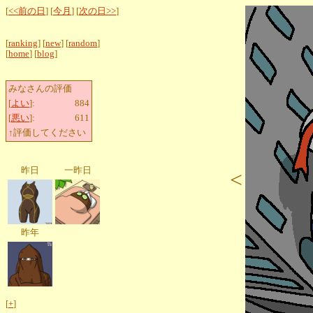
[
<<前の日
] [
今月
] [
次の日>>
]
[
ranking
] [
new
] [
random
]
[
home
] [
blog
]
みなさんの評価
[
よい
]:
884
[
悪い
]:
611
↑評価してください
昨日
一昨日
<
昨年
[
+
]