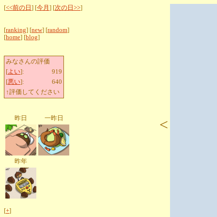
[
<<前の日
] [
今月
] [
次の日>>
]
[
ranking
] [
new
] [
random
]
[
home
] [
blog
]
みなさんの評価
[
よい
]:
919
[
悪い
]:
640
↑評価してください
昨日
一昨日
<
昨年
[
+
]