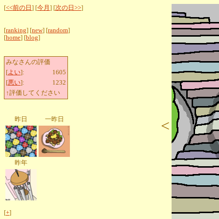
[
<<前の日
] [
今月
] [
次の日>>
]
[
ranking
] [
new
] [
random
]
[
home
] [
blog
]
みなさんの評価
[
よい
]:
1605
[
悪い
]:
1232
↑評価してください
昨日
一昨日
<
昨年
[
+
]