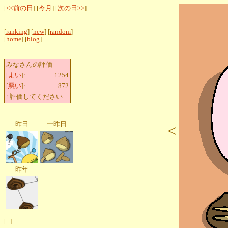
[
<<前の日
] [
今月
] [
次の日>>
]
[
ranking
] [
new
] [
random
]
[
home
] [
blog
]
みなさんの評価
[
よい
]:
1254
[
悪い
]:
872
↑評価してください
昨日
一昨日
<
昨年
[
+
]